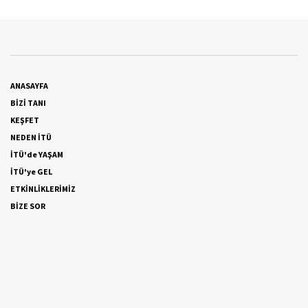
ANASAYFA
BİZİ TANI
KEŞFET
NEDEN İTÜ
İTÜ'de YAŞAM
İTÜ'ye GEL
ETKİNLİKLERİMİZ
BİZE SOR